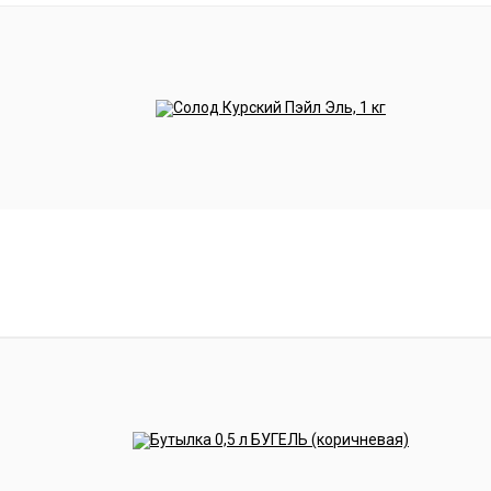
риготовления эля в американском стиле. Эти дрожжи
чаев, когда вы хотите, чтобы хмелевой характер про