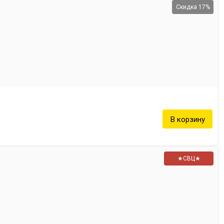
Скидка 17%
★СВЦ★