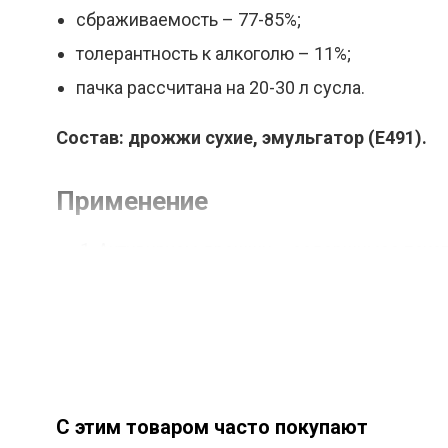
сбраживаемость – 77-85%;
толерантность к алкоголю – 11%;
пачка рассчитана на 20-30 л сусла.
Состав: дрожжи сухие, эмульгатор (Е491).
Применение
Активируем дрожжи – содержимое пакетик
Вносим смесь в основное сусло.
Брожение начнётся через несколько часов. М
Дословный перевод с упаковк
С этим товаром часто покупают
Дрожжи для: Светлый эль по-американски, аме