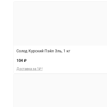
Сорт эля верхнего брожения. Подходит для п
чистый вкус, идеально подходящий для тех слу
Солод Курский Пэйл Эль, 1 кг
104 ₽
Доставка за 1₽ !