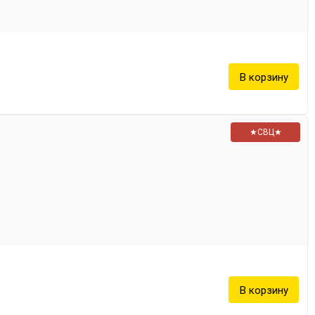
★СВЦ★