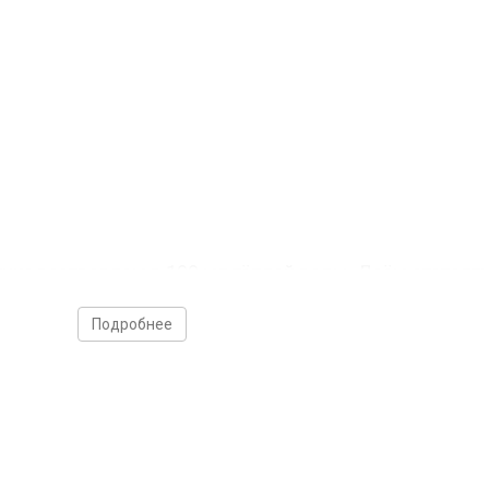
а растворяем в 100 мл тёплой воды. Даём отстоять
Подробнее
ожет длиться до 3 недель.
и
риканская ipa, имперский стаут по-американски и мн