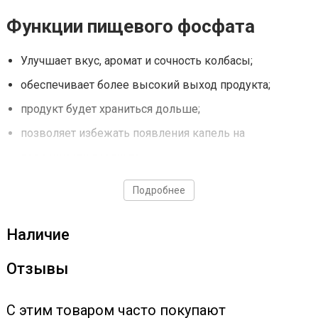
Функции пищевого фосфата
Улучшает вкус, аромат и сочность колбасы;
обеспечивает более высокий выход продукта;
продукт будет храниться дольше;
позволяет избежать появления капель на
поверхности продукта.
Подробнее
Как использовать
Наличие
Пищевой фосфат добавляется в фарш на начальном
этапе приготовления. 3-5 г на 1 кг фарша.
Отзывы
Хранить можно не более 2 лет в сухом помещении
С этим товаром часто покупают