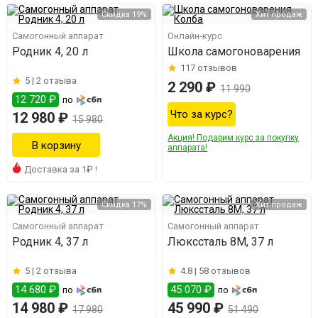
Скидка 19%
Хит продаж
Самогонный аппарат
Онлайн-курс
Родник 4, 20 л
Школа самогоноварения
117
отзывов
5 |
2 отзыва
2 290 ₽
11 990
12 720 ₽
по
Что за курс?
12 980 ₽
15 980
Акция! Подарим курс за покупку
аппарата!
Доставка за 1₽ !
Скидка 17%
Хит продаж
Самогонный аппарат
Самогонный аппарат
Родник 4, 37 л
Люкссталь 8М, 37 л
5 |
2 отзыва
4.8 |
58 отзывов
14 680 ₽
45 070 ₽
по
по
14 980 ₽
45 990 ₽
17 980
51 490