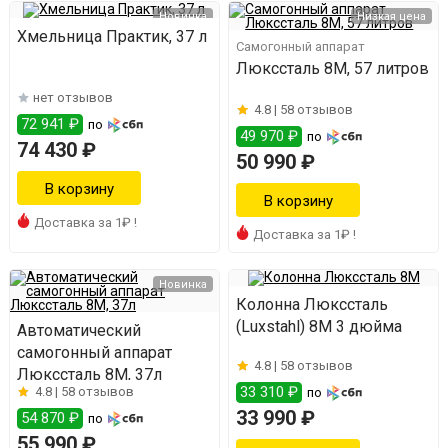
Новинка
Низкая цена
Хмельница Практик, 37 л
Самогонный аппарат
Люкссталь 8М, 57 литров
нет отзывов
4.8 |
58 отзывов
72 941 ₽
по
49 970 ₽
по
74 430 ₽
50 990 ₽
Доставка за 1₽ !
Доставка за 1₽ !
Новинка
Колонна Люкссталь
(Luxstahl) 8М 3 дюйма
Автоматический
самогонный аппарат
4.8 |
58 отзывов
Люкссталь 8М, 37л
33 310 ₽
4.8 |
58 отзывов
по
33 990 ₽
54 870 ₽
по
55 990 ₽